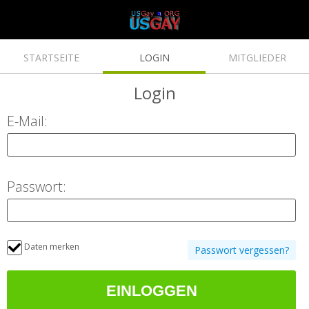
STARTSEITE
LOGIN
MITGLIEDER
Login
E-Mail:
Passwort:
Daten merken
Passwort vergessen?